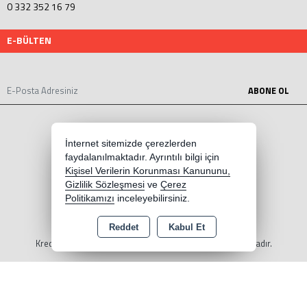
0 332 352 16 79
E-BÜLTEN
ABONE OL
İnternet sitemizde çerezlerden
faydalanılmaktadır. Ayrıntılı bilgi için
Kişisel Verilerin Korunması Kanununu,
Gizlilik Sözleşmesi
ve
Çerez
Politikamızı
inceleyebilirsiniz.
Reddet
Kabul Et
Copyright 2026 mopetpar.com - Tüm hakları saklıdır.
Kredi kartı bilgileriniz 256bit SSL sertifikası ile korunmaktadır.
Bu site AKINSOFT E-Ticaret ile hazırlanmıştır.