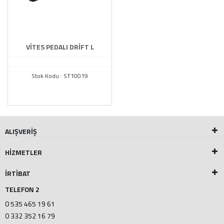
VİTES PEDALI DRİFT L
Stok Kodu : ST10019
ALIŞVERİŞ
HİZMETLER
İRTİBAT
TELEFON 2
0 535 465 19 61
0 332 352 16 79