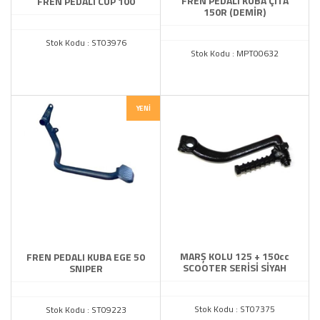
FREN PEDALI KUBA ÇITA
FREN PEDALI CUP 100
150R (DEMİR)
Stok Kodu : ST03976
Stok Kodu : MPT00632
YENI
MARŞ KOLU 125 + 150cc
FREN PEDALI KUBA EGE 50
SCOOTER SERİSİ SİYAH
SNIPER
Stok Kodu : ST07375
Stok Kodu : ST09223