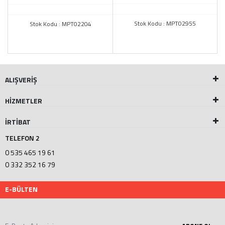
Stok Kodu : MPT02955
Stok Kodu : MPT02204
ALIŞVERİŞ
HİZMETLER
İRTİBAT
TELEFON 2
0 535 465 19 61
0 332 352 16 79
E-BÜLTEN