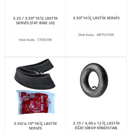
3.50*10 İÇ LASTİK SERVİS
3.25 / 3.50*16 İÇ LASTİK
SERVİS (FAT BIKE 20)
Stok Kodu : MPT03709
Stok Kodu : ST09339
3.75 / 4.00 x 12 İÇ LASTİK
3.50/4.10*18 İÇ LASTİK
EĞRİ SİBOP HİNDİSTAN
SERVİS