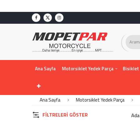
KATEGORİLER
AKSESUAR
AKÜ
ALT-ÜST PİLATİN -FURÇ
...........Daha ileriye.............En iyiye.............MPT.............
AMORTİSÖR-BASAMAK
AMPÜL-KORNA-FLAŞÖR
Ana Sayfa
Motorsiklet Yedek Parça
Bisiklet
ARKA-ÖN-DİŞLİ-ZENCİR
ATEŞLEME-ELEKTRİK
BENZİN DEPOSU
CONTA-KEÇE-RULMAN
Ana Sayfa
Motorsiklet Yedek Parça
CUP ENGİNE-DİŞLİ-DEBRİYAJ
FILTRELERI GÖSTER
CUP KAPORTA
FAR-SİNYAL-STOP
İÇ DIŞ TELLER - HİDROLİK
HORTUMLARI