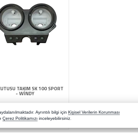
KUTUSU TAKIM SK 100 SPORT
- WİNDY
Stok Kodu : ST09171
dalanılmaktadır. Ayrıntılı bilgi için
Kişisel Verilerin Korunması
e
Çerez Politikamızı
inceleyebilirsiniz.