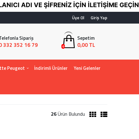
 ADI VE ŞİFRENİZ İÇİN İLETİŞİME GEÇİNİZ
0 
Üye Ol
Giriş Yap
Telefonla Sipariş
Sepetim
0 332 352 16 79
0,00 TL
0
tte Peugeot
İndirimli Ürünler
Yeni Gelenler
26
Ürün Bulundu