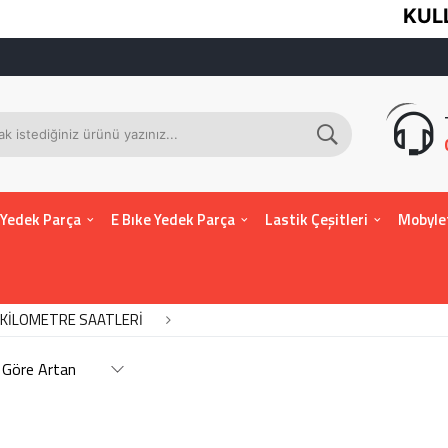
KULLANICI
 Yedek Parça
E Bıke Yedek Parça
Lastik Çeşitleri
Mobyle
KİLOMETRE SAATLERİ