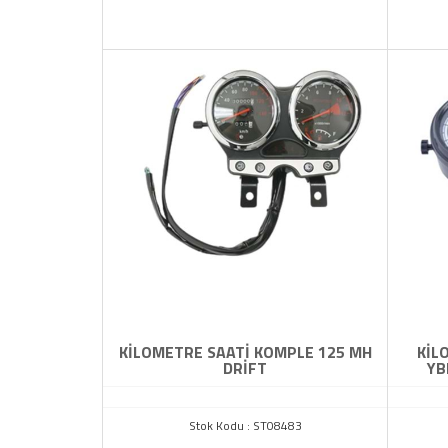
TAMAMLAYICI
YAĞ POMPASI
ZENCİR MUH.MAFSAL.SEHPA
KİLOMETRE SAATİ KOMPLE 125 MH
KİL
DRİFT
YBR
Stok Kodu : ST08483