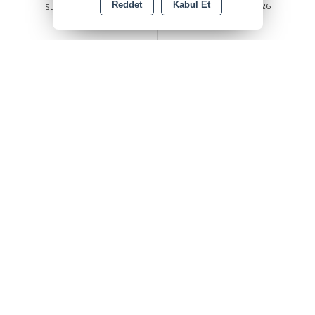
Stok Kodu : ST04426
Stok Kodu : ST05726
Reddet
Kabul Et
ARKA JANT KUBA EGE CUP
ARKA GÖBEK (TEL JANT)125
100-39058
CG (ortası Yüksek)022
Stok Kodu : ST10124
Stok Kodu : MPT01369