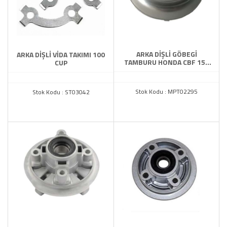
TAMAMLAYICI
YAĞ POMPASI
ZENCİR MUH.MAFSAL.SEHPA
ARKA DİŞLİ GÖBEGİ
ARKA DİŞLİ VİDA TAKIMI 100
TAMBURU HONDA CBF 150
CUP
RAMZEY ORJ.
Stok Kodu : MPT02295
Stok Kodu : ST03042