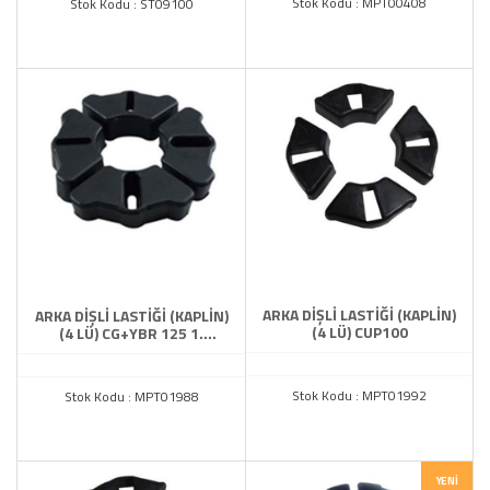
Stok Kodu : MPT00408
Stok Kodu : ST09100
ARKA DİŞLİ LASTİĞİ (KAPLİN)
ARKA DİŞLİ LASTİĞİ (KAPLİN)
(4 LÜ) CUP100
(4 LÜ) CG+YBR 125 1.
KALİTE RBK
Stok Kodu : MPT01992
Stok Kodu : MPT01988
YENI