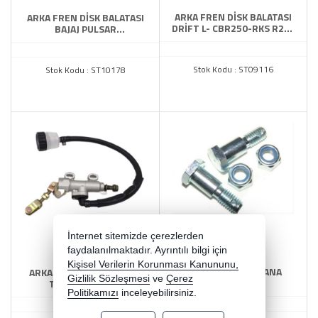
ARKA FREN DİSK BALATASI
ARKA FREN DİSK BALATASI
DRİFT L- CBR250-RKS R250
BAJAJ PULSAR
(9155)
NS200/RS200 ASK
Stok Kodu : ST09116
Stok Kodu : ST10178
İnternet sitemizde çerezlerden
faydalanılmaktadır. Ayrıntılı bilgi için
Kişisel Verilerin Korunması Kanununu,
ARKA FREN KAMPANA
ARKA FREN HİD.POMPASI
Gizlilik Sözleşmesi
ve
Çerez
VİDASI ÜLKER
TÜM MODELLER
Politikamızı
inceleyebilirsiniz.