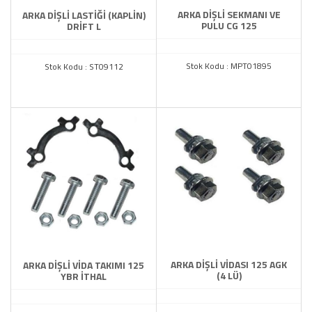
ARKA DİŞLİ SEKMANI VE
ARKA DİŞLİ LASTİĞİ (KAPLİN)
PULU CG 125
DRİFT L
Stok Kodu : MPT01895
Stok Kodu : ST09112
ARKA DİŞLİ VİDASI 125 AGK
ARKA DİŞLİ VİDA TAKIMI 125
(4 LÜ)
YBR İTHAL