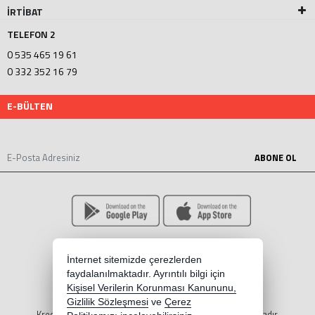
İRTİBAT
TELEFON 2
0 535 465 19 61
0 332 352 16 79
E-BÜLTEN
ABONE OL
İnternet sitemizde çerezlerden
faydalanılmaktadır. Ayrıntılı bilgi için
Kişisel Verilerin Korunması Kanununu,
Copyright 2026 mopetpar.com - Tüm hakları saklıdır.
Gizlilik Sözleşmesi
ve
Çerez
Kredi kartı bilgileriniz 256bit SSL sertifikası ile korunmaktadır.