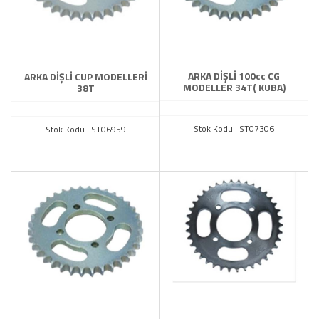
TAMAMLAYICI
YAĞ POMPASI
ZENCİR MUH.MAFSAL.SEHPA
ARKA DİŞLİ 100cc CG
ARKA DİŞLİ CUP MODELLERİ
MODELLER 34T( KUBA)
38T
Stok Kodu : ST07306
Stok Kodu : ST06959