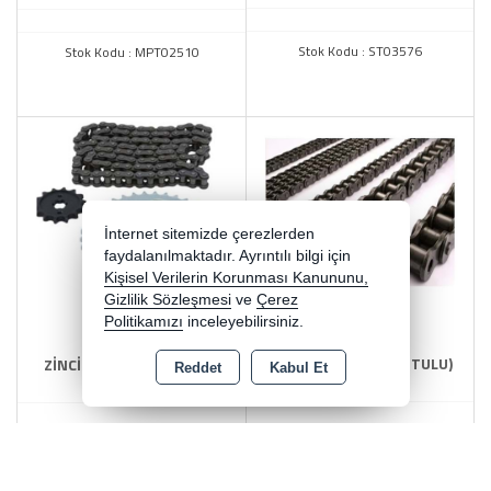
BAJAJ PULSAR NS 200
Stok Kodu : ST03576
Stok Kodu : MPT02510
İnternet sitemizde çerezlerden
faydalanılmaktadır. Ayrıntılı bilgi için
Kişisel Verilerin Korunması Kanununu,
Gizlilik Sözleşmesi
ve
Çerez
Politikamızı
inceleyebilirsiniz.
ZİNCİR 128 L ÇİN (KUTULU)
ZİNCİR - (Ön + Arka) DİŞLİ
Reddet
Kabul Et
SPEED
SETİ CUP RBK
Stok Kodu : ST03568
Stok Kodu : ST03575