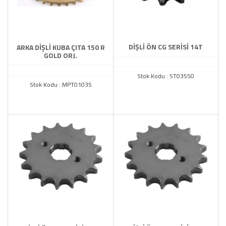
DİŞLİ ÖN CG SERİSİ 14T
ARKA DİŞLİ KUBA ÇITA 150 R
GOLD ORJ.
Stok Kodu : ST03550
Stok Kodu : MPT01035