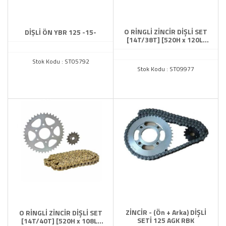
O RİNGLİ ZİNCİR DİŞLİ SET
DİŞLİ ÖN YBR 125 -15-
[14T/38T] [520H x 120L]
HONDA CBR 250R - SFR
Stok Kodu : ST05792
Stok Kodu : ST09977
ZİNCİR - (Ön + Arka) DİŞLİ
O RİNGLİ ZİNCİR DİŞLİ SET
SETİ 125 AGK RBK
[14T/40T] [520H x 108L]