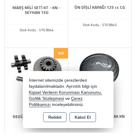
ÖN DİŞLİ KAPAĞI 125 cc CG
MARŞ MİLİ SETİ KT - KN -
SEYHAN 150
Stok Kodu : ST03845
Stok Kodu : ST03844
YENI
İnternet sitemizde çerezlerden
faydalanılmaktadır. Ayrıntılı bilgi için
Kişisel Verilerin Korunması Kanununu,
Gizlilik Sözleşmesi
ve
Çerez
Politikamızı
inceleyebilirsiniz.
SAĞ DEKORATİF KAPAK KN
REDÜKSİYON DİŞLİSİ 125
Reddet
Kabul Et
ORJ.
AGK