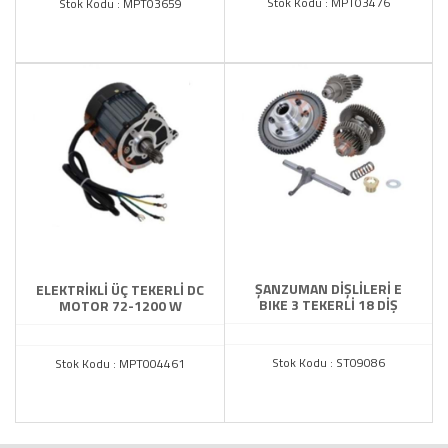
Stok Kodu : MPT03476
Stok Kodu : MPT03659
ŞANZUMAN DİŞLİLERİ E
ELEKTRİKLİ ÜÇ TEKERLİ DC
BIKE 3 TEKERLİ 18 DİŞ
MOTOR 72-1200 W
Stok Kodu : ST09086
Stok Kodu : MPT004461