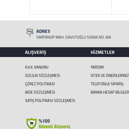
ADRES
SARIYAKUP MAH. DAVUTOĞLU SOKAK NO :8/A
ALIŞVERİŞ
HİZMETLER
K.V.K. KANUNU
YARDIM
GIZLILIK SÖZLEŞMESI
İSTEK VE ÖNERILERINIZ
ÇEREZ POLITIKASI
TELEFONLA SIPARIŞ
İADE SÖZLEŞMESI
BANKA HESAP BİLGİLER
SATIŞ POLITIKASI SÖZLEŞMESI