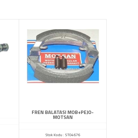
FREN BALATASI MOB+PEJO-
B
MOTSAN
Stok Kodu : ST04676