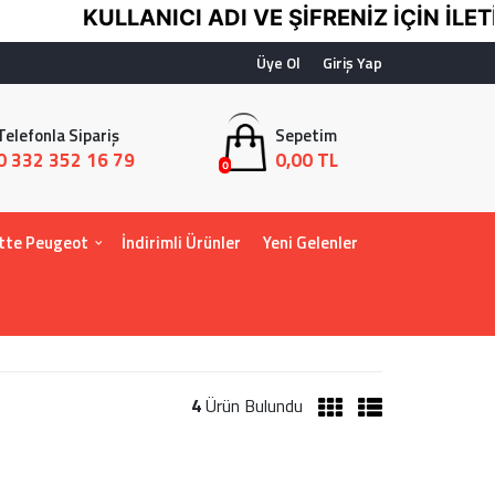
KULLANICI ADI VE ŞİFRENİZ İÇİN İLETİ
Üye Ol
Giriş Yap
Telefonla Sipariş
Sepetim
0 332 352 16 79
0,00 TL
0
tte Peugeot
İndirimli Ürünler
Yeni Gelenler
4
Ürün Bulundu