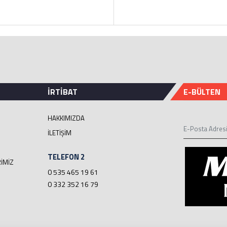
İRTİBAT
E-BÜLTEN
HAKKIMIZDA
İLETIŞIM
TELEFON 2
İMİZ
0 535 465 19 61
0 332 352 16 79