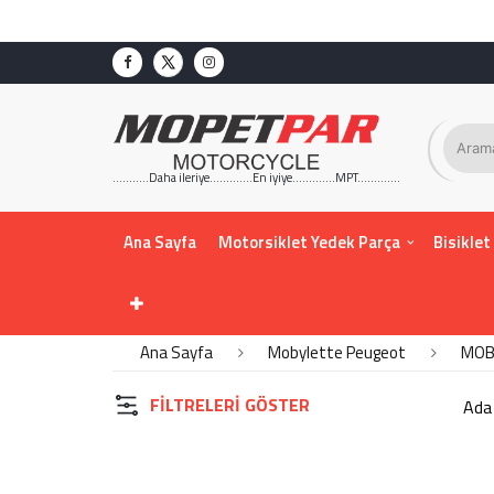
KATEGORİLER
ATEŞLEME-ELEKTRİK
DEBRİYAJ-EKSOZ-PEDAL
FAR-STOP- SİPERLİK
...........Daha ileriye.............En iyiye.............MPT.............
GİDON-ELCİK-GAZ KOLLARI
KADRO-MAŞA-AMORTİSÖR-
Ana Sayfa
Motorsiklet Yedek Parça
Bisiklet
SEHPA
KARBÜRATÖR-FİLTRE
MOTOR GURUBU
ÖN ARKA TEKER
Ana Sayfa
Mobylette Peugeot
MOB
ÖN ARKA ÇAMURLUK-KORKULUK
ORTA MİL-KASNAK-ÖN ARKA DİŞLİ
FILTRELERI GÖSTER
TAMAMLAYICI