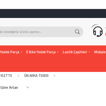
 Yedek Parça
E Bıke Yedek Parça
Lastik Çeşitleri
Mobyle
YLETTE
ÖN ARKA TEKER