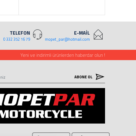
TELEFON
E-MAİL
0 332 352 16 79
mopet_par@hotmail.com
Yeni ve indirimli ürünlerden haberdar olun !
ABONE OL