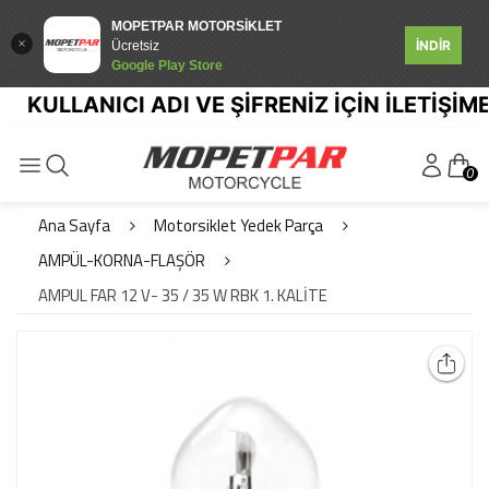
MOPETPAR MOTORSİKLET
İNDİR
Ücretsiz
Google Play Store
KULLANICI ADI VE ŞİFRENİZ İÇİN İLETİŞİME 
0
Ana Sayfa
Motorsiklet Yedek Parça
AMPÜL-KORNA-FLAŞÖR
AMPUL FAR 12 V- 35 / 35 W RBK 1. KALİTE