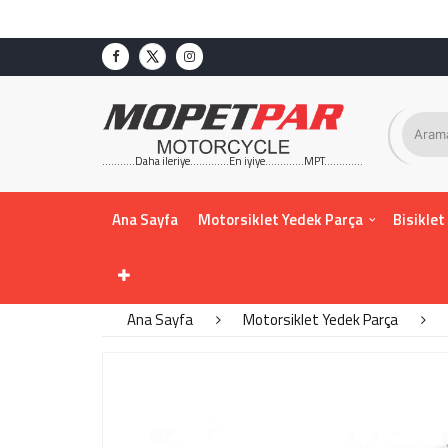
...........Daha ileriye.............En iyiye.............MPT.............
Ana Sayfa
Motorsiklet Yedek Parça
Bisiklet
Ana Sayfa
Motorsiklet Yedek Parça