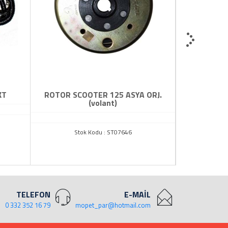
KT
ROTOR SCOOTER 125 ASYA ORJ.
YAĞ POMPA 
(volant)
St
Stok Kodu : ST07646
TELEFON
E-MAİL
0 332 352 16 79
mopet_par@hotmail.com