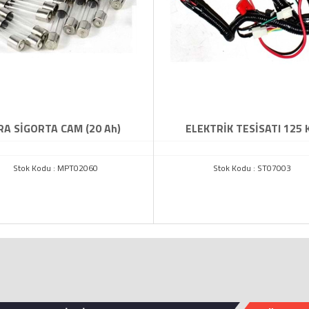
RA SİGORTA CAM (20 Ah)
ELEKTRİK TESİSATI 125 
Stok Kodu : MPT02060
Stok Kodu : ST07003