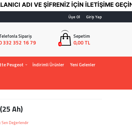
CI ADI VE ŞİFRENİZ İÇİN İLETİŞİME GEÇİNİZ
Üye Ol
Giriş Yap
Telefonla Sipariş
Sepetim
0 332 352 16 79
0,00 TL
0
tte Peugeot
İndirimli Ürünler
Yeni Gelenler
(25 Ah)
lk Sen Değerlendir