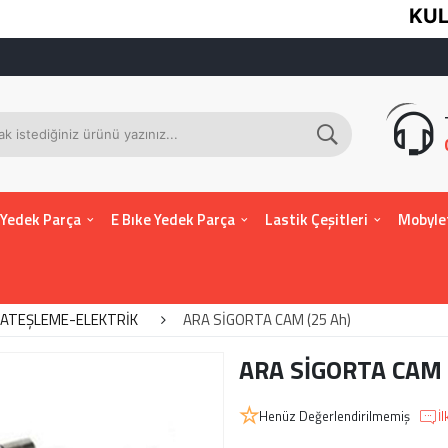
KULLANI
 Yedek Parça
E Bıke Yedek Parça
Lastik Çeşitleri
Mobyle
ATEŞLEME-ELEKTRİK
ARA SİGORTA CAM (25 Ah)
ARA SİGORTA CAM 
Henüz Değerlendirilmemiş
İ