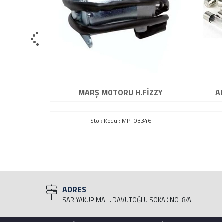
H MODEL
MARŞ MOTORU H.FİZZY
A
Stok Kodu : MPT03346
965
ADRES
SARIYAKUP MAH. DAVUTOĞLU SOKAK NO :8/A