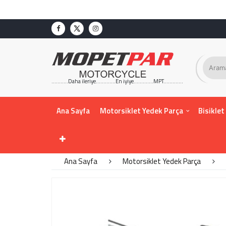
...........Daha ileriye.............En iyiye.............MPT.............
Ana Sayfa
Motorsiklet Yedek Parça
Bisiklet
Ana Sayfa
Motorsiklet Yedek Parça