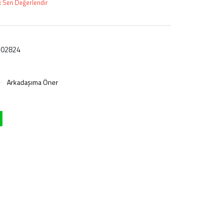
lk Sen Değerlendir
02824
Arkadaşıma Öner