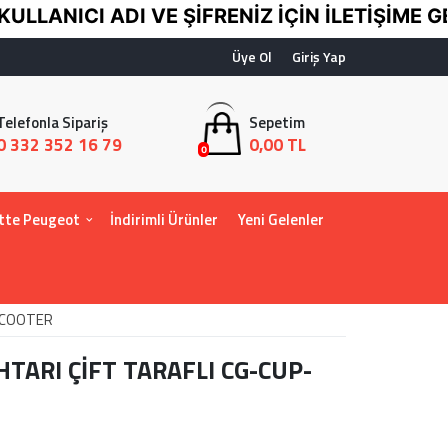
LANICI ADI VE ŞİFRENİZ İÇİN İLETİŞİME GEÇ
Üye Ol
Giriş Yap
Telefonla Sipariş
Sepetim
0 332 352 16 79
0,00 TL
0
tte Peugeot
İndirimli Ürünler
Yeni Gelenler
-SCOOTER
HTARI ÇİFT TARAFLI CG-CUP-