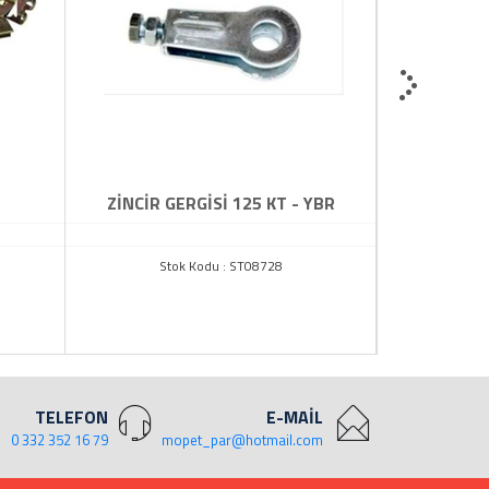
ZİNCİR GERGİSİ 125 KT - YBR
AYNA UZA
Stok Kodu : ST08728
Sto
TELEFON
E-MAİL
0 332 352 16 79
mopet_par@hotmail.com