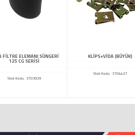
 FİLTRE ELEMANI SÜNGERİ
KLİPS+VİDA (BÜYÜK)
125 CG SERİSİ
Stok Kodu : ST04427
Stok Kodu : ST03929