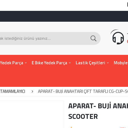
KUL
 Yedek Parça
E Bıke Yedek Parça
Lastik Çeşitleri
Mobyle
TAMAMLAYICI
APARAT- BUJİ ANAHTARI ÇİFT TARAFLI CG-CUP
APARAT- BUJİ ANA
SCOOTER