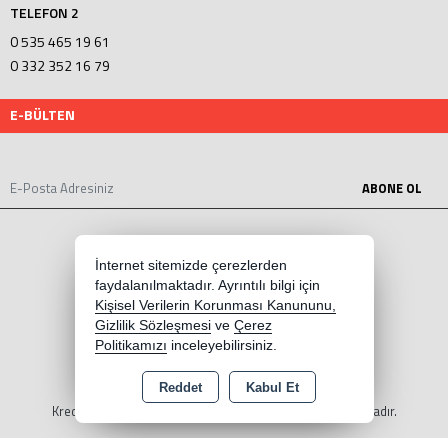
TELEFON 2
0 535 465 19 61
0 332 352 16 79
E-BÜLTEN
ABONE OL
İnternet sitemizde çerezlerden
faydalanılmaktadır. Ayrıntılı bilgi için
Kişisel Verilerin Korunması Kanununu,
Gizlilik Sözleşmesi
ve
Çerez
Politikamızı
inceleyebilirsiniz.
Reddet
Kabul Et
Copyright 2026 mopetpar.com - Tüm hakları saklıdır.
Kredi kartı bilgileriniz 256bit SSL sertifikası ile korunmaktadır.