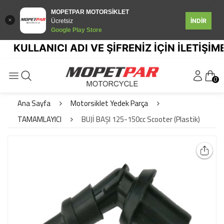
MOPETPAR MOTORSİKLET
İNDİR
Ücretsiz
Google Play Store
KULLANICI ADI VE ŞİFRENİZ İÇİN İLETİŞİME 
0
Ana Sayfa
Motorsiklet Yedek Parça
TAMAMLAYICI
BUJİ BAŞI 125-150cc Scooter (Plastik)